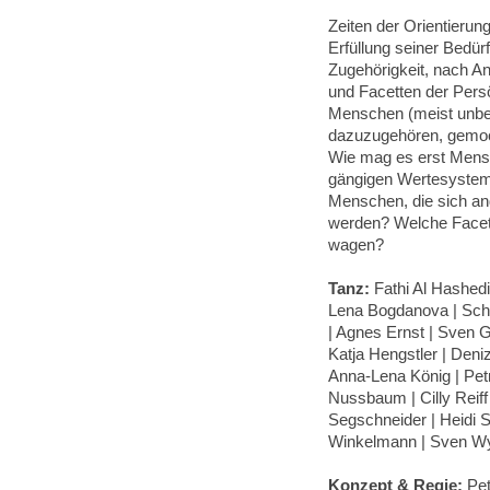
Zeiten der Orientieru
Erfüllung seiner Bedür
Zugehörigkeit, nach 
und Facetten der Pers
Menschen (meist unbe
dazuzugehören, gemoc
Wie mag es erst Mens
gängigen Wertesystem 
Menschen, die sich 
werden? Welche Facette
wagen?
Tanz:
Fathi Al Hashedi 
Lena Bogdanova | Sch
| Agnes Ernst | Sven 
Katja Hengstler | Deniz
Anna-Lena König | Pet
Nussbaum | Cilly Reiff
Segschneider | Heidi S
Winkelmann | Sven W
Konzept & Regie:
Pet